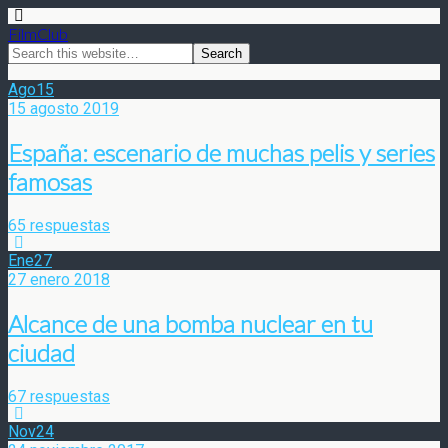
FilmClub
Ago
15
15 agosto 2019
España: escenario de muchas pelis y series
famosas
65 respuestas
Ene
27
27 enero 2018
Alcance de una bomba nuclear en tu
ciudad
67 respuestas
Nov
24